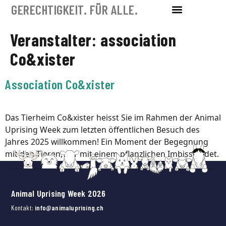
GERECHTIGKEIT. FÜR ALLE.
Veranstalter:
association
Co&xister
Association Co&xister
Das Tierheim Co&xister heisst Sie im Rahmen der Animal
Uprising Week zum letzten öffentlichen Besuch des
Jahres 2025 willkommen! Ein Moment der Begegnung
mit den Tieren, der mit einem pflanzlichen Imbiss endet.
An der Route des Plans 52, 1880 Frenières-sur-Bex (ideal
mit öffentlichen Verkehrsmitteln erreichbar, mit dem
Bus 152, der an der Haltestelle «Véneresses» vor […]
Animal Uprising Week 2026
Kontakt:
info@animaluprising.ch